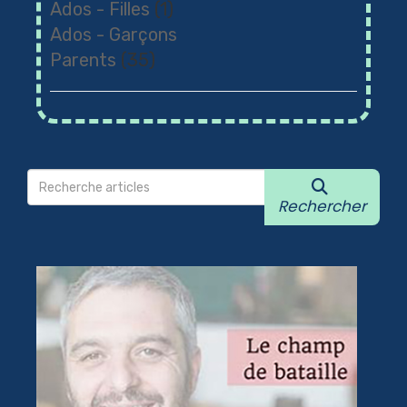
Ados - Filles
(1)
Ados - Garçons
Parents
(35)
Rechercher