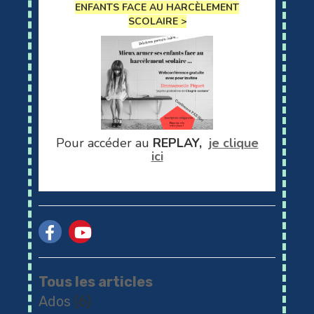
ENFANTS
FACE AU
HARCÈLEMENT
SCOLAIRE >
Pour accéder au
REPLAY,
je clique
ici
Tous les articles
Ados
(6)