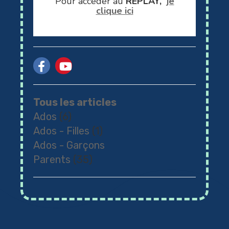
Pour accéder au
REPLAY,
je
clique ici
Tous les articles
Ados
(6)
Ados - Filles
(1)
Ados - Garçons
Parents
(35)