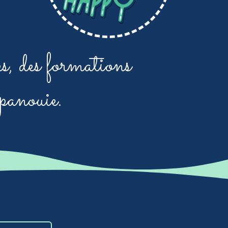
s, des formations
épanouie.