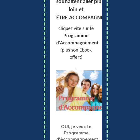
souhaitent aller plus
loin et
ÊTRE ACCOMPAGNÉS,
cliquez vite sur le
Programme
d'Accompagnement
(plus son Ebook
offert)
.
OUI, je veux le
Programme
d'Accompagnement