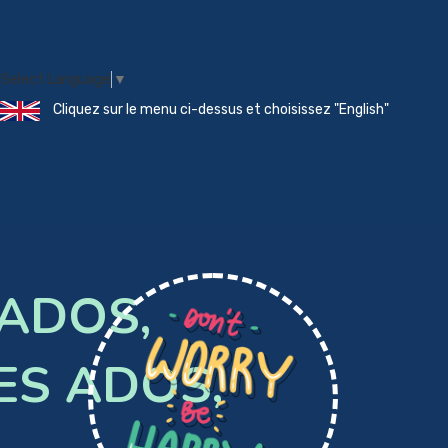
Select Language
▼
Cliquez sur le menu ci-dessus et choisissez "English"
'ADOS,
ES ADOS,