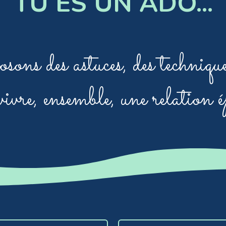
TU ES UN ADO...
ons des astuces, des technique
vivre, ensemble, une relation 