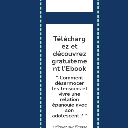
Télécharg
ez et
découvrez
gratuiteme
nt l'Ebook
“ Comment
désarmocer
les tensions et
vivre une
relation
épanouie avec
son
adolescent ?
”
( cliquez sur l'image